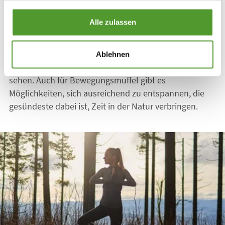
in Ihrem Leben umzugehen. Wenn Sie trainieren, setzt
gesammelt haben.
Ihr Körper
Endorphine
frei, die Sie auf natürliche
Alle zulassen
Weise glücklicher machen. Je mehr Sie trainieren,
desto stärker wird Ihr Körper.
Bewegung
und
Sport
helfen auch dabei, Stress abzubauen. Versuchen Sie,
Ablehnen
das Training als
intensive Entspannungstherapie
zu
sehen. Auch für Bewegungsmuffel gibt es
Möglichkeiten, sich ausreichend zu entspannen, die
gesündeste dabei ist, Zeit in der Natur verbringen.