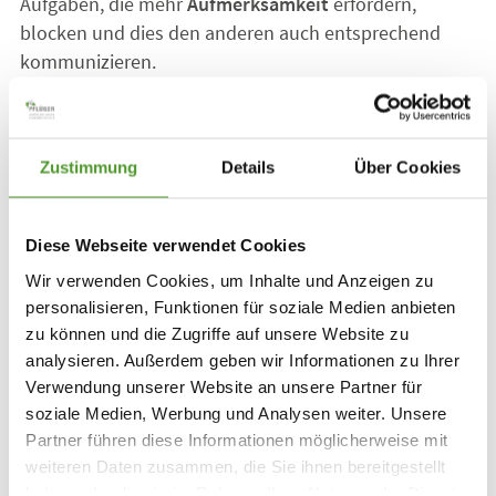
Aufgaben, die mehr
Aufmerksamkeit
erfordern,
blocken und dies den anderen auch entsprechend
kommunizieren.
E-Mails morgens als Erstes zu checken führt den
ganzen Tag über zu Stress und Unzufriedenheit.
Zustimmung
Details
Über Cookies
Versuchen Sie, sich 15–30 Minuten Zeit zu nehmen,
bevor Sie Ihren Posteingang öffnen, in denen Sie sich
organisieren, Prioritäten setzen oder sich auf andere
Diese Webseite verwendet Cookies
Aufgaben konzentrieren – so könnten Sie am Ende
Wir verwenden Cookies, um Inhalte und Anzeigen zu
sogar noch mehr in kürzerer Zeit erledigen!
personalisieren, Funktionen für soziale Medien anbieten
zu können und die Zugriffe auf unsere Website zu
analysieren. Außerdem geben wir Informationen zu Ihrer
Regelmäßig Sport treiben und
Verwendung unserer Website an unsere Partner für
entspannen
soziale Medien, Werbung und Analysen weiter. Unsere
Partner führen diese Informationen möglicherweise mit
weiteren Daten zusammen, die Sie ihnen bereitgestellt
Bewegung
ist eine großartige Möglichkeit, mit Stress
haben oder die sie im Rahmen Ihrer Nutzung der Dienste