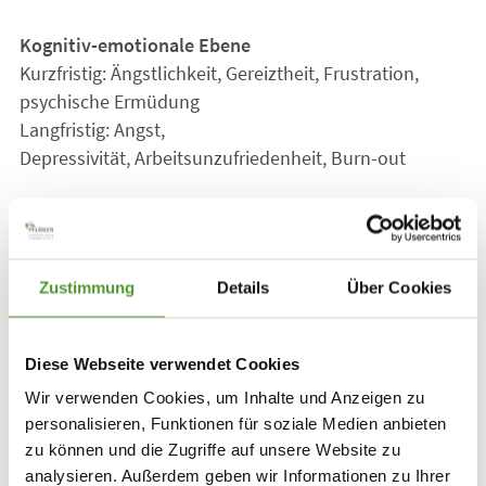
Kognitiv-emotionale Ebene
Kurzfristig: Ängstlichkeit, Gereiztheit, Frustration,
psychische Ermüdung
Langfristig: Angst,
Depressivität, Arbeitsunzufriedenheit, Burn-out
Verhaltensebene
Kurzfristig: Konzentrations-
und Leistungsschwankungen, Fehler
Zustimmung
Details
Über Cookies
Langfristig: Leistungsverweigerung, negatives
Gesundheitsverhalten, Einschränkung soziale
Kontakte und Freizeitverhalten
Diese Webseite verwendet Cookies
Wir verwenden Cookies, um Inhalte und Anzeigen zu
personalisieren, Funktionen für soziale Medien anbieten
Körperliche Stressbewältigung
zu können und die Zugriffe auf unsere Website zu
analysieren. Außerdem geben wir Informationen zu Ihrer
Um Stresshormone abzubauen, eignet sich vor allem