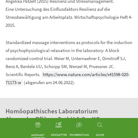
Angelika Patzelt (2015) Resilienz und Stressmanagement.
Eine Untersuchung des Einflussfaktors Resilienz auf die
Stressbewältigung am Arbeitsplatz. Wirtschaftspsychologie Heft 4-
2015.
Standardized massage interventions as protocols for the induction
of psychophysiological relaxation in the laboratory: A block
randomized control trial. Meier M, Unternaehrer E, Dimitroff SJ,
Benz A, Bentele UU, Schorpp SM, Wenzel M, Pruessner JC.
Scientific Reports.
https://www.nature.com/articles/s41598-020-
71173-w
(abgerufen am 24.06.2022).
Homöopathisches Laboratorium
Alexander Pflüger GmbH & Co. KG
Röntgenstraße 4
NEWSLETTER
FACHBERATUNG
SUCHE
33378
Rheda-Wiedenbrück
INFOPAKET 