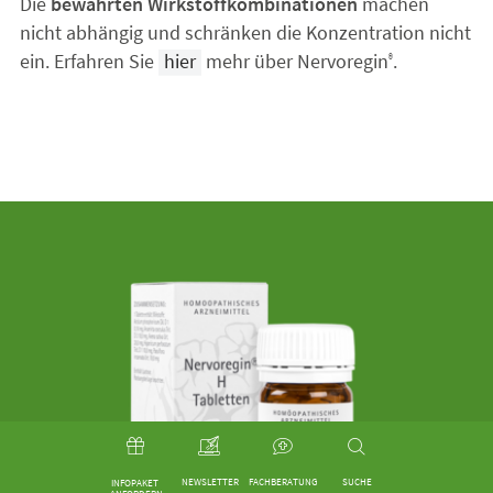
Die
bewährten Wirkstoffkombinationen
machen
nicht abhängig und schränken die Konzentration nicht
ein. Erfahren Sie
hier
mehr über Nervoregin
.
®
NEWSLETTER
FACHBERATUNG
SUCHE
INFOPAKET 