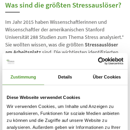
Was sind die größten Stressauslöser?
Im Jahr 2015 haben Wissenschaftlerinnen und
Wissenschaftler der amerikanischen Stanford
Universität 288 Studien zum Thema Stress analysiert.
4
Sie wollten wissen, was die größten
Stressauslöser
am Arbeitsplatz
sind. Die wichtigsten identifizierten
Stressoren lassen sich auch auf deutsche Verhältnisse
übertragen:
Zustimmung
Details
Über Cookies
Verlust der Kontrolle im Job
Angst vor Arbeitslosigkeit
Diese Webseite verwendet Cookies
zu viele Überstunden
Wir verwenden Cookies, um Inhalte und Anzeigen zu
Leistungs- und Termindruck
personalisieren, Funktionen für soziale Medien anbieten
zu schnelles Arbeiten
zu können und die Zugriffe auf unsere Website zu
zu viele gleichzeitige Aufgaben
analysieren. Außerdem geben wir Informationen zu Ihrer