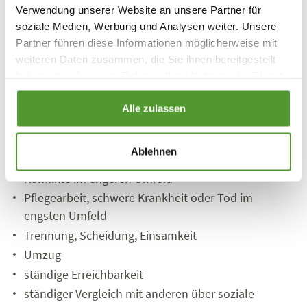
Schichtarbeit
Verwendung unserer Website an unsere Partner für
zu wenig soziale Unterstützung
soziale Medien, Werbung und Analysen weiter. Unsere
Partner führen diese Informationen möglicherweise mit
ungerechte, ungleiche Behandlung
weiteren Daten zusammen, die Sie ihnen bereitgestellt
Doppelbelastung Beruf und Familie
haben oder die sie im Rahmen Ihrer Nutzung der Dienste
gesammelt haben.
Nimmt man den
privaten Bereich
des modernen
Alle zulassen
Menschen hinzu, gibt es weitere Faktoren, die
besonders häufig Stress auslösen:
Ablehnen
Konflikte im engeren Umfeld
Pflegearbeit, schwere Krankheit oder Tod im
engsten Umfeld
Trennung, Scheidung, Einsamkeit
Umzug
ständige Erreichbarkeit
ständiger Vergleich mit anderen über soziale